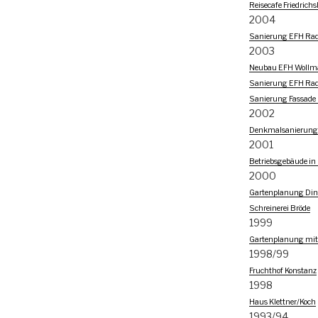
Reisecafe Friedrich
2004
Sanierung EFH Rado
2003
Neubau EFH Wollm
Sanierung EFH Rado
Sanierung Fassade 
2002
Denkmalsanierung 
2001
Betriebsgebäude in
2000
Gartenplanung Din
Schreinerei Bröde
1999
Gartenplanung mi
1998/99
Fruchthof Konstanz
1998
Haus Klettner/Koch
1993/94