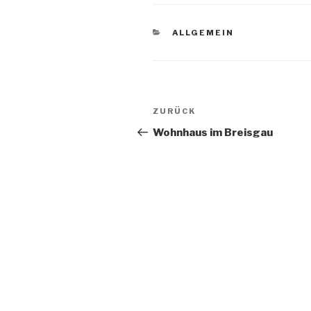
KATEGORIEN
ALLGEMEIN
Beitragsnavigation
ZURÜCK
Vorheriger
Beitrag
Wohnhaus im Breisgau