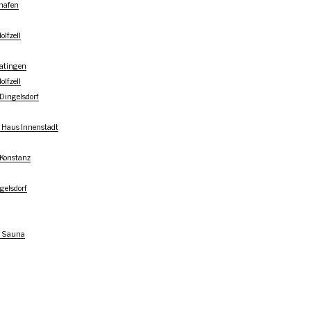
shafen
lfzell
atingen
lfzell
Dingelsdorf
Haus Innenstadt
 Konstanz
gelsdorf
t Sauna