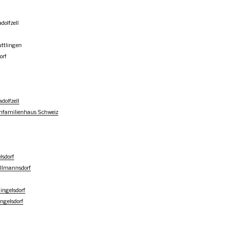
dolfzell
ttlingen
orf
dolfzell
nfamilienhaus Schweiz
sdorf
Allmannsdorf
ngelsdorf
ngelsdorf