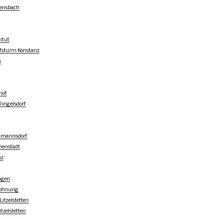
lensbach
itut
fsturm Konstanz
n
hof
ingelsdorf
lmannsdorf
nenstadt
nz
ngen
wohnung
itzelstetten
zelstetten