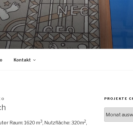
o
Kontakt
PROJEKTE 
EO
ch
Projekte
chronologisc
3
2
auter Raum: 1620 m
, Nutzfläche: 320m
,