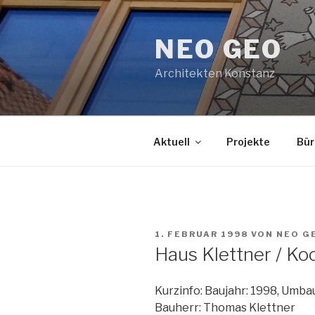
Zum
Inhalt
NEO GEO
springen
Architekten Konstanz
Aktuell
Projekte
Bür
VERÖFFENTLICHT
1. FEBRUAR 1998
VON
NEO G
AM
Haus Klettner / Ko
Kurzinfo: Baujahr: 1998, Umb
Bauherr: Thomas Klettner