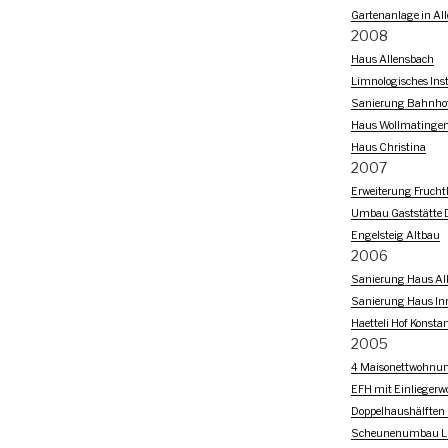
Gartenanlage in Al
2008
Haus Allensbach
Limnologisches Inst
Sanierung Bahnho
Haus Wollmatinge
Haus Christina
2007
Erweiterung Frucht
Umbau Gaststätte D
Engelsteig Altbau
2006
Sanierung Haus Al
Sanierung Haus In
Haetteli Hof Konsta
2005
4 Maisonettwohnu
EFH mit Einlieger
Doppelhaushälften L
Scheunenumbau Lit