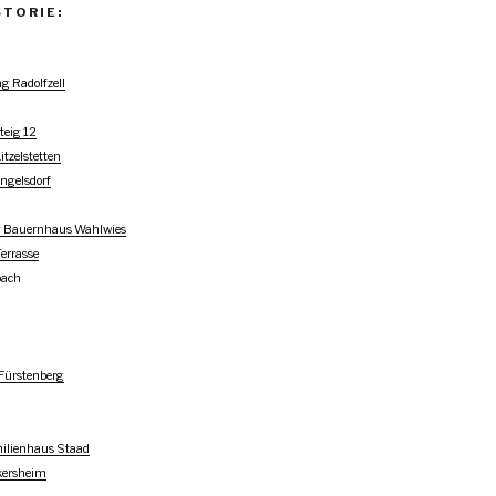
STORIE:
 Radolfzell
teig 12
tzelstetten
ngelsdorf
 Bauernhaus Wahlwies
errasse
bach
Fürstenberg
ilienhaus Staad
kersheim