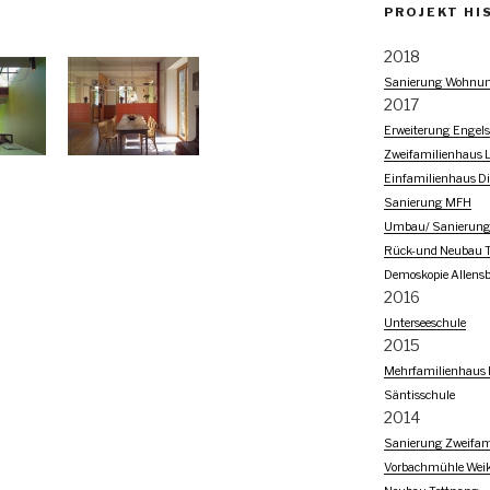
PROJEKT HI
2018
Sanierung Wohnung
2017
Erweiterung Engels
Zweifamilienhaus Li
Einfamilienhaus Di
Sanierung MFH
Umbau/ Sanierung
Rück-und Neubau T
Demoskopie Allens
2016
Unterseeschule
2015
Mehrfamilienhaus 
Säntisschule
2014
Sanierung Zweifam
Vorbachmühle Wei