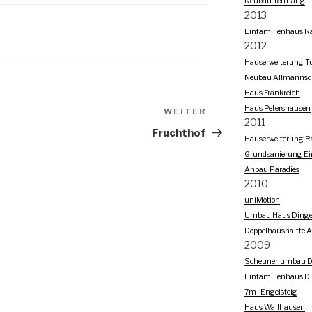
Neubau Tettnang
2013
Einfamilienhaus Ra
2012
Hauserweiterung Tu
Neubau Allmannsd
Haus Frankreich
Haus Petershausen
WEITER
Nächster
2011
Beitrag
Fruchthof
Hauserweiterung Ra
Grundsanierung Ei
Anbau Paradies
2010
uniMotion
Umbau Haus Dingel
Doppelhaushälfte 
2009
Scheunenumbau Di
Einfamilienhaus Di
7m_Engelsteig
Haus Wallhausen