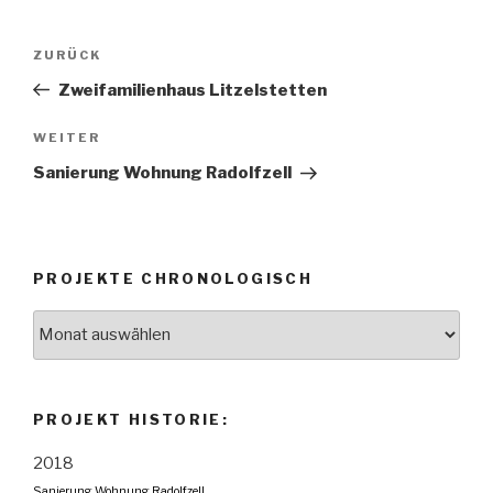
Beitragsnavigation
ZURÜCK
Vorheriger
Beitrag
Zweifamilienhaus Litzelstetten
WEITER
Nächster
Beitrag
Sanierung Wohnung Radolfzell
PROJEKTE CHRONOLOGISCH
Projekte
chronologisch
PROJEKT HISTORIE:
2018
Sanierung Wohnung Radolfzell