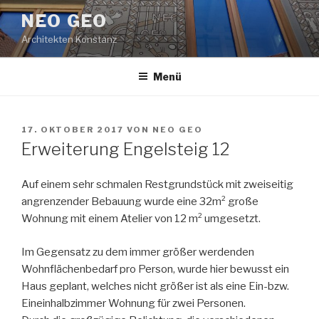
Zum
NEO GEO
Inhalt
Architekten Konstanz
springen
Menü
VERÖFFENTLICHT
17. OKTOBER 2017
VON
NEO GEO
AM
Erweiterung Engelsteig 12
Auf einem sehr schmalen Restgrundstück mit zweiseitig
angrenzender Bebauung wurde eine 32m² große
Wohnung mit einem Atelier von 12 m² umgesetzt.
Im Gegensatz zu dem immer größer werdenden
Wohnflächenbedarf pro Person, wurde hier bewusst ein
Haus geplant, welches nicht größer ist als eine Ein-bzw.
Eineinhalbzimmer Wohnung für zwei Personen.