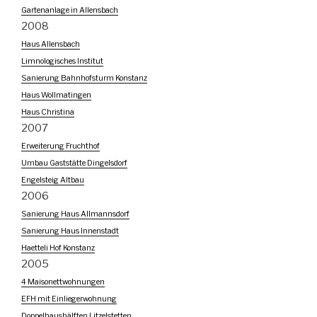
Gartenanlage in Allensbach
2008
Haus Allensbach
Limnologisches Institut
Sanierung Bahnhofsturm Konstanz
Haus Wollmatingen
Haus Christina
2007
Erweiterung Fruchthof
Umbau Gaststätte Dingelsdorf
Engelsteig Altbau
2006
Sanierung Haus Allmannsdorf
Sanierung Haus Innenstadt
Haetteli Hof Konstanz
2005
4 Maisonettwohnungen
EFH mit Einliegerwohnung
Doppelhaushälften Litzelstetten